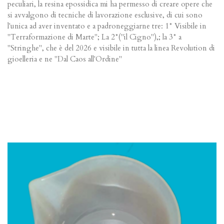
peculiari, la resina epossidica mi ha permesso di creare opere che
si avvalgono di tecniche di lavorazione esclusive, di cui sono
l'unica ad aver inventato e a padroneggiarne tre: 1° Visibile in
"Terraformazione di Marte"; La 2°("il Cigno"),; la 3° a
"Stringhe", che è del 2026 e visibile in tutta la linea Revolution di
gioelleria e ne "Dal Caos all'Ordine"