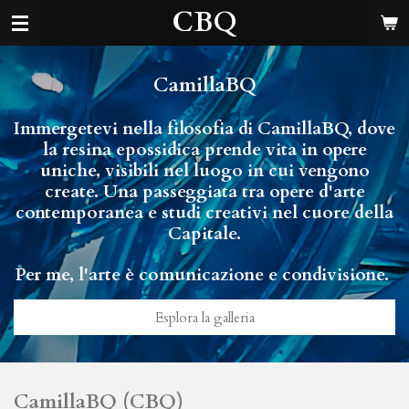
CBQ
Vai
al
contenuto
principale
CamillaBQ
Immergetevi nella filosofia di CamillaBQ, dove
la resina epossidica prende vita in opere
uniche, visibili nel luogo in cui vengono
create. Una passeggiata tra opere d'arte
contemporanea e studi creativi nel cuore della
Capitale.
Per me, l'arte è comunicazione e condivisione.
Esplora la galleria
CamillaBQ (CBQ)