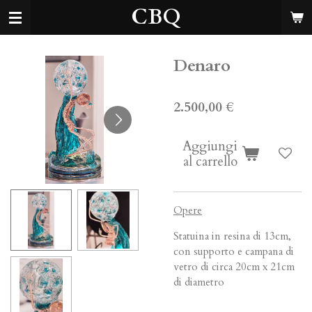
CBQ
Vai
al
contenuto
principale
Denaro
2.500,00 €
Aggiungi
al carrello
Opere
Statuina in resina di 13cm,
con supporto e campana di
vetro di circa 20cm x 21cm
di diametro