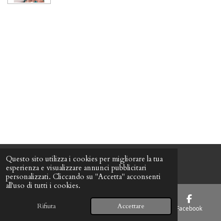
Questo sito utilizza i cookies per migliorare la tua
© camillabq
esperienza e visualizzare annunci pubblicitari
personalizzati. Cliccando su "Accetta" acconsenti
all'uso di tutti i cookies.
Rifiuta
Accettare
Email
Telefono
Mappa
Facebook